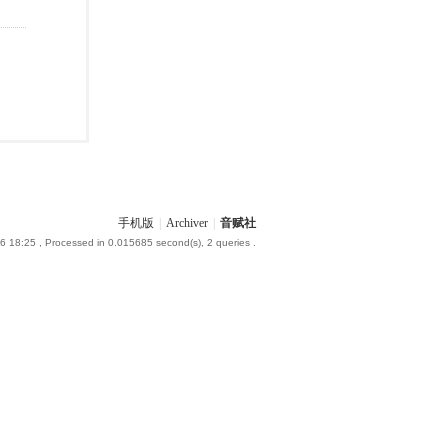
手机版
|
Archiver
|
音赋社
6 18:25
, Processed in 0.015685 second(s), 2 queries .