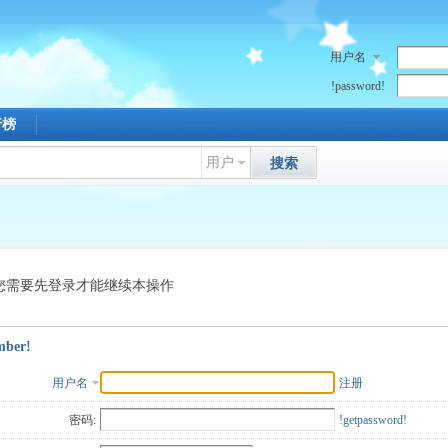
用户名
!password!
行榜
用户
搜索
您需要先登录才能继续本操作
mber!
用户名
注册
密码:
!getpassword!