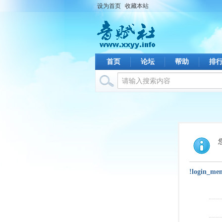
设为首页
收藏本站
首页
论坛
帮助
排
!login_me