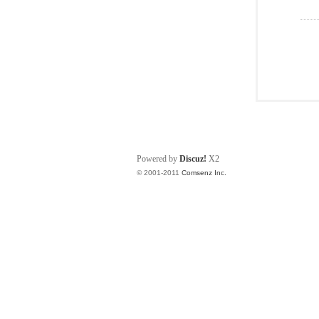
Powered by
Discuz!
X2
© 2001-2011
Comsenz Inc.