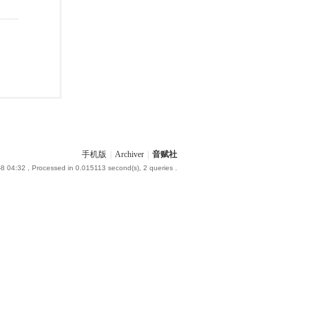
手机版
|
Archiver
|
音赋社
-8 04:32
, Processed in 0.015113 second(s), 2 queries .