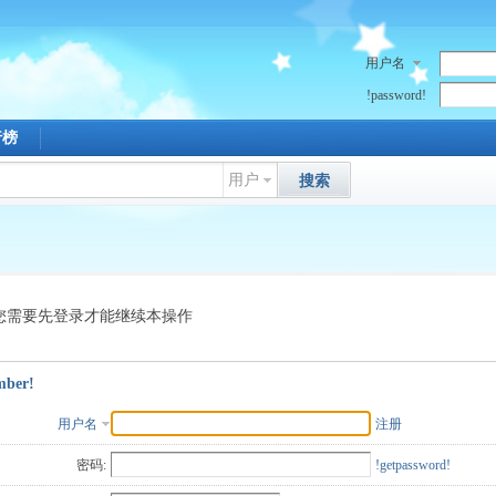
用户名
!password!
行榜
用户
搜索
您需要先登录才能继续本操作
mber!
用户名
注册
密码:
!getpassword!