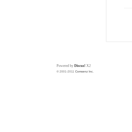
Powered by
Discuz!
X2
© 2001-2011
Comsenz Inc.