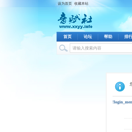
设为首页
收藏本站
首页
论坛
帮助
排
!login_me