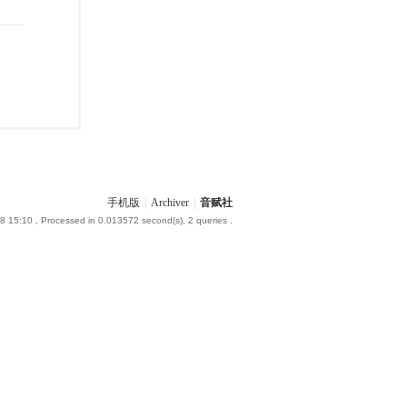
手机版
|
Archiver
|
音赋社
8 15:10
, Processed in 0.013572 second(s), 2 queries .