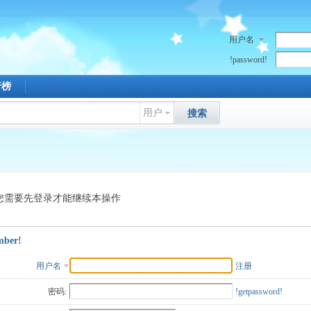
用户名
!password!
行榜
用户
搜索
您需要先登录才能继续本操作
mber!
用户名
注册
密码:
!getpassword!