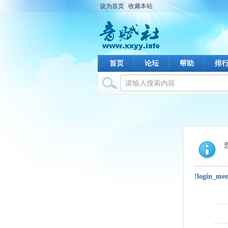
设为首页
收藏本站
首页
论坛
帮助
排
!login_me