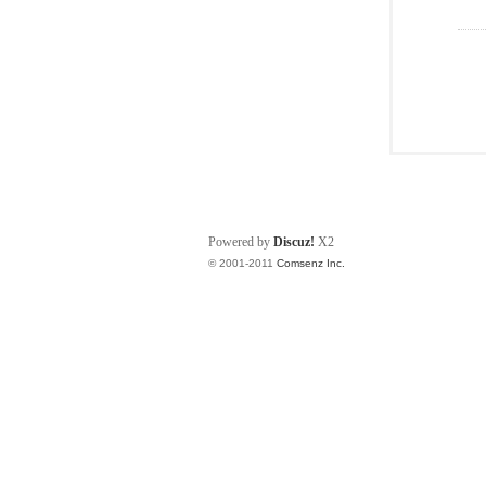
Powered by
Discuz!
X2
© 2001-2011
Comsenz Inc.