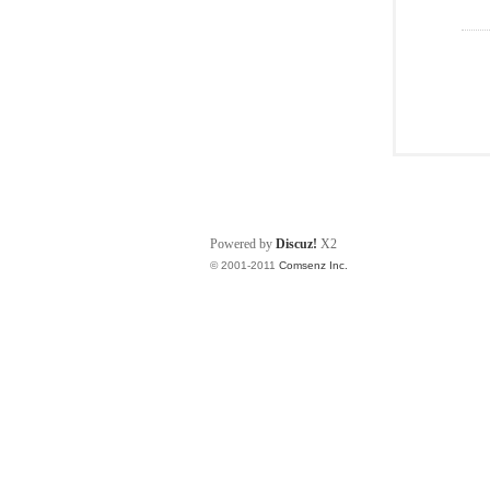
Powered by
Discuz!
X2
© 2001-2011
Comsenz Inc.