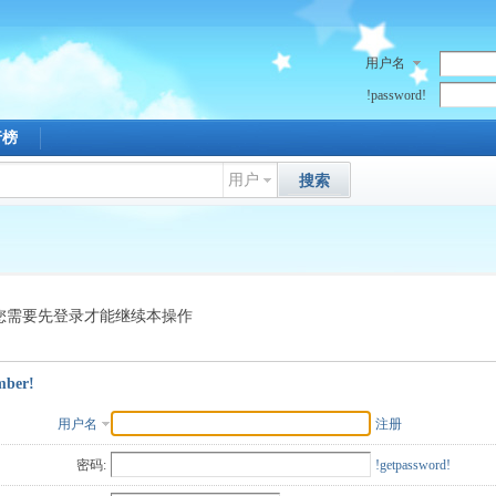
用户名
!password!
行榜
用户
搜索
您需要先登录才能继续本操作
mber!
用户名
注册
密码:
!getpassword!