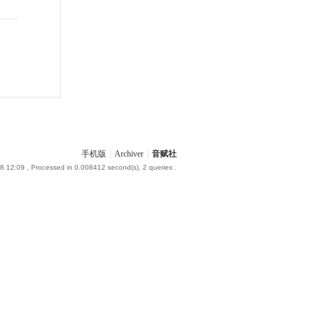
手机版
|
Archiver
|
音赋社
8 12:09
, Processed in 0.008412 second(s), 2 queries .