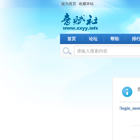
设为首页
收藏本站
首页
论坛
帮助
排
!login_me