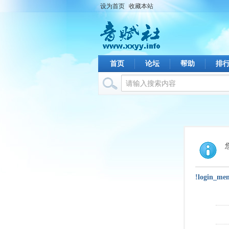
设为首页
收藏本站
首页
论坛
帮助
排
!login_me