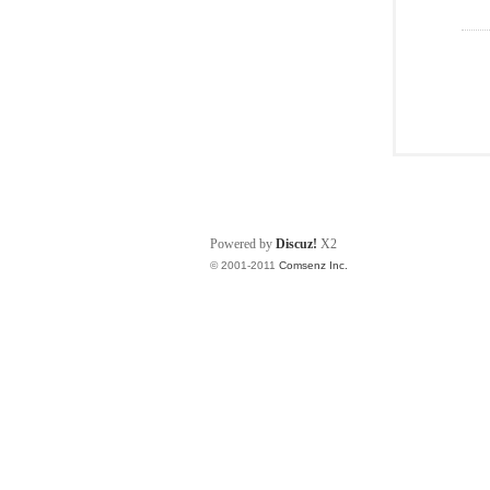
Powered by
Discuz!
X2
© 2001-2011
Comsenz Inc.