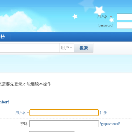
用户名
!password!
行榜
用户
搜索
您需要先登录才能继续本操作
mber!
用户名
注册
密码:
!getpassword!