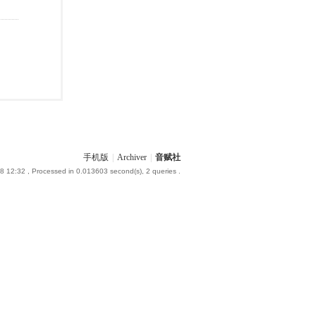
手机版
|
Archiver
|
音赋社
8 12:32
, Processed in 0.013603 second(s), 2 queries .