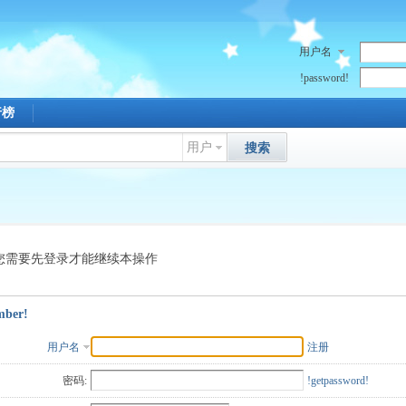
用户名
!password!
行榜
用户
搜索
您需要先登录才能继续本操作
mber!
用户名
注册
密码:
!getpassword!