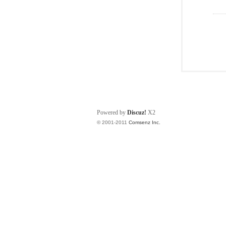
Powered by
Discuz!
X2
© 2001-2011
Comsenz Inc.