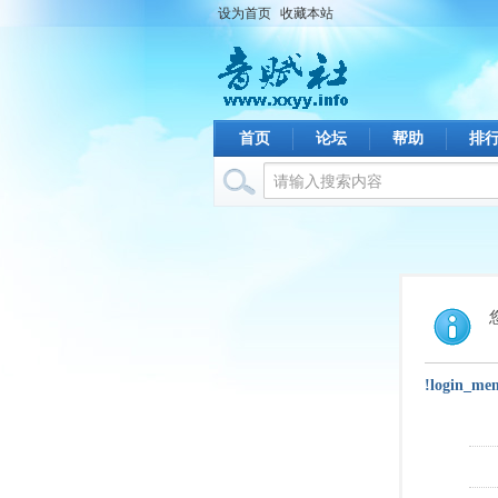
设为首页
收藏本站
首页
论坛
帮助
排
!login_me