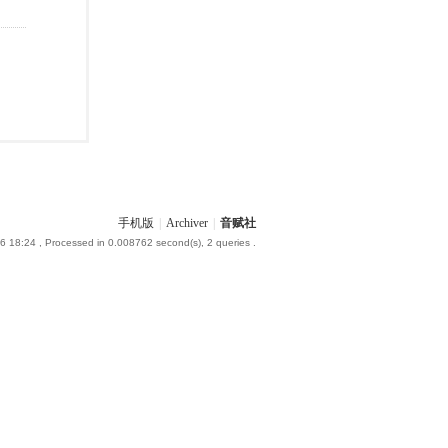
手机版
|
Archiver
|
音赋社
6 18:24
, Processed in 0.008762 second(s), 2 queries .