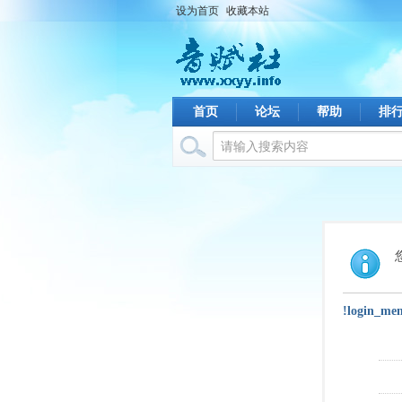
设为首页
收藏本站
首页
论坛
帮助
排
!login_me