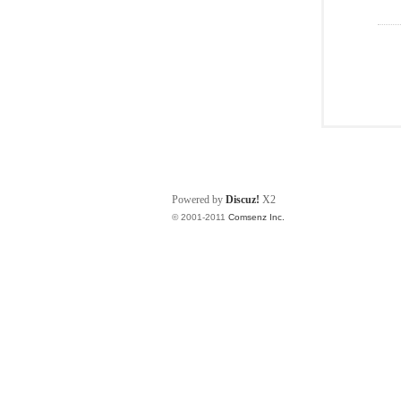
Powered by
Discuz!
X2
© 2001-2011
Comsenz Inc.