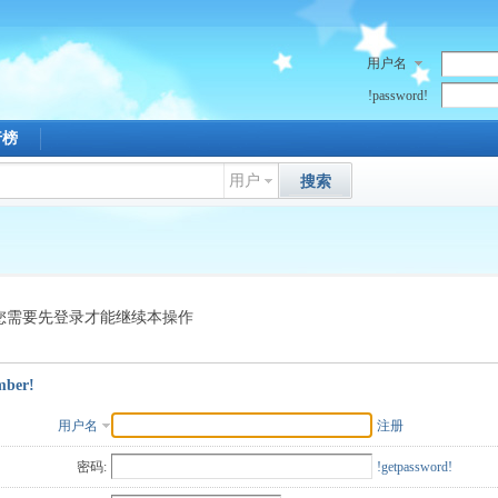
用户名
!password!
行榜
用户
搜索
您需要先登录才能继续本操作
mber!
用户名
注册
密码:
!getpassword!