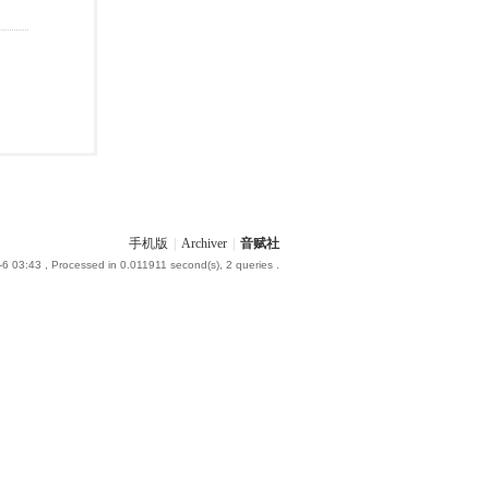
手机版
|
Archiver
|
音赋社
-6 03:43
, Processed in 0.011911 second(s), 2 queries .