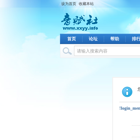
设为首页
收藏本站
首页
论坛
帮助
排
!login_me