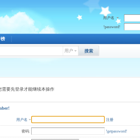
用户名
!password!
行榜
用户
搜索
您需要先登录才能继续本操作
mber!
用户名
注册
密码:
!getpassword!