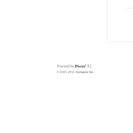
Powered by
Discuz!
X2
© 2001-2011
Comsenz Inc.