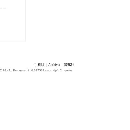
手机版
|
Archiver
|
音赋社
7 14:42
, Processed in 0.017561 second(s), 2 queries .