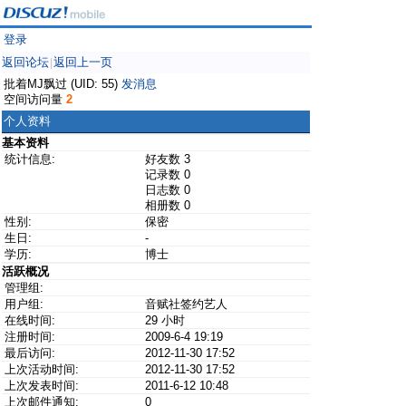
登录
返回论坛
返回上一页
|
批着MJ飘过 (UID: 55)
发消息
空间访问量
2
个人资料
基本资料
统计信息:
好友数 3
记录数 0
日志数 0
相册数 0
性别:
保密
生日:
-
学历:
博士
活跃概况
管理组:
用户组:
音赋社签约艺人
在线时间:
29 小时
注册时间:
2009-6-4 19:19
最后访问:
2012-11-30 17:52
上次活动时间:
2012-11-30 17:52
上次发表时间:
2011-6-12 10:48
上次邮件通知:
0