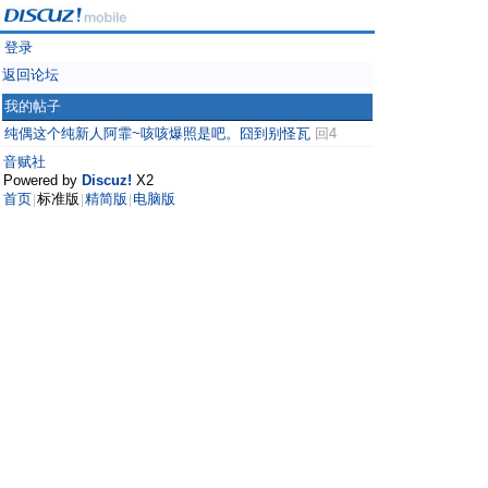
登录
返回论坛
我的帖子
纯偶这个纯新人阿霏~咳咳爆照是吧。囧到别怪瓦
回4
音赋社
Powered by
Discuz!
X2
首页
标准版
精简版
电脑版
|
|
|