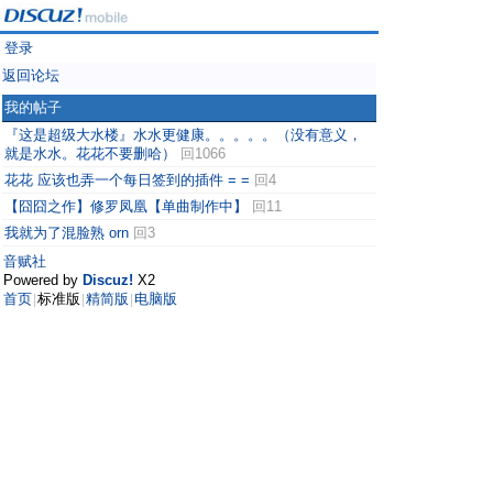
登录
返回论坛
我的帖子
『这是超级大水楼』水水更健康。。。。。（没有意义，
就是水水。花花不要删哈）
回1066
花花 应该也弄一个每日签到的插件 = =
回4
【囧囧之作】修罗凤凰【单曲制作中】
回11
我就为了混脸熟 orn
回3
音赋社
Powered by
Discuz!
X2
首页
标准版
精简版
电脑版
|
|
|