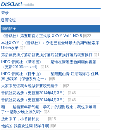
登录
返回论坛
我的帖子
《音赋社》第五期官方正式版 XXYY Vol.1 NO.5
回22
本社XXYY（《音赋社》）杂志已被全球最大的期刊检索库
Ulrich收录
回2
落后就要挨打落后就要挨打落后就要挨打落后就要挨打
回1
INFO 音赋社 《潇湘图》——是谁在潇湘墨色间画你容颜
（更新2010Remixed）
回18
INFO 音赋社 《目千山》——望阳照山青 江湖落海尽 任风
声 拂我琴（保镖系列之一）
回5
大家来见证我今晚做梦要咬死镜子！
回2
音赋社花名册（更新至2014年4月3日）
回46
音赋社花名册（更新至2014年4月3日）
回46
额……趁着新年新气氛，学习井的理财观念，我也来爆照
了~~是除夕晚上照的哦~
回8
放出来了，小爷留长发……
回15
他妈的 我喜欢这词 肥羊牛啊
回6