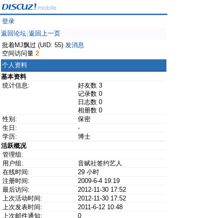
登录
返回论坛
返回上一页
|
批着MJ飘过 (UID: 55)
发消息
空间访问量
2
个人资料
基本资料
统计信息:
好友数 3
记录数 0
日志数 0
相册数 0
性别:
保密
生日:
-
学历:
博士
活跃概况
管理组:
用户组:
音赋社签约艺人
在线时间:
29 小时
注册时间:
2009-6-4 19:19
最后访问:
2012-11-30 17:52
上次活动时间:
2012-11-30 17:52
上次发表时间:
2011-6-12 10:48
上次邮件通知:
0