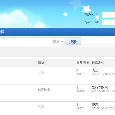
用户名
!password!
行榜
搜索
搜索
版块
回复/查看
最后发帖
8
晓言
音乐
16175
2014-11-7 04:25:0
5
XXYYINFO
囧来囧去
10194
2010-5-10 03:18:3
8
晓言
音乐
16175
2014-11-7 04:25:0