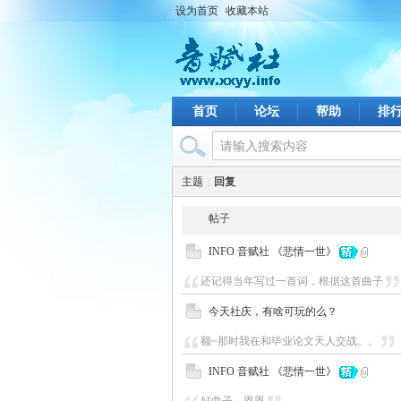
设为首页
收藏本站
首页
论坛
帮助
排
主题
|
回复
帖子
INFO 音赋社 《悲情一世》
还记得当年写过一首词，根据这首曲子
今天社庆，有啥可玩的么？
额~那时我在和毕业论文天人交战。。
INFO 音赋社 《悲情一世》