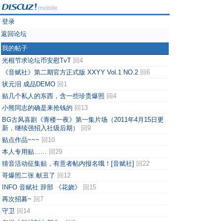
登录
返回论坛
我的帖子
光棍节求论坛币安慰TvT
回4
《音赋社》第二期官方正式版 XXYY Vol.1 NO.2
回6
状元泪 成品DEMO
回1
贴几个私人的东西，含一些珍贵爆照
回4
小熊同志的确是来抢钱的
回13
BG古风喜剧《青楼一夜》第一集片场（2011年4月15日更
新，继续强招入社级后期）
回9
贴点作品~~~
回10
本人专用贴……
回29
猜音活动征集贴，有意者帖内报名哦！[音赋社]
回22
哥爆照二张 献丑了
回12
INFO 音赋社 辞部 《花娆》
回15
再次招募~
回7
守卫
回14