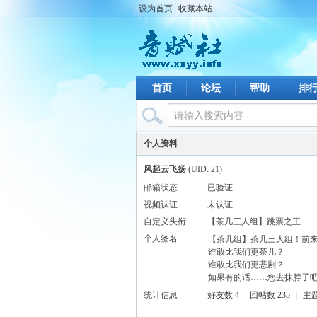
设为首页
收藏本站
首页
论坛
帮助
排
个人资料
风起云飞扬
(UID: 21)
邮箱状态
已验证
视频认证
未认证
自定义头衔
【茶几三人组】跳票之王
个人签名
【茶几组】茶几三人组！前
谁敢比我们更茶几？
谁敢比我们更悲剧？
如果有的话……您去抹脖子
统计信息
好友数 4
|
回帖数 235
|
主题