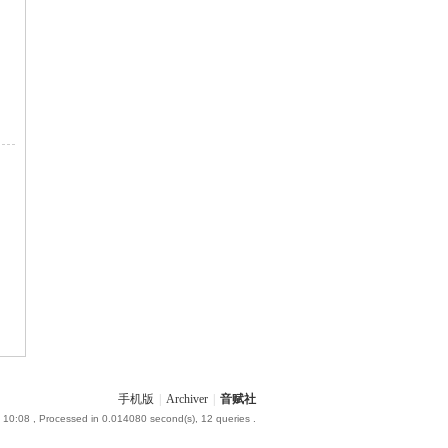
手机版
|
Archiver
|
音赋社
 10:08
, Processed in 0.014080 second(s), 12 queries .