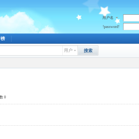
用户名
!password!
行榜
用户
搜索
数 0