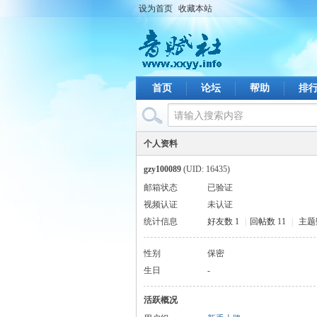
设为首页
收藏本站
首页
论坛
帮助
排
个人资料
gzy100089
(UID: 16435)
邮箱状态
已验证
视频认证
未认证
统计信息
好友数 1
|
回帖数 11
|
主题
性别
保密
生日
-
活跃概况