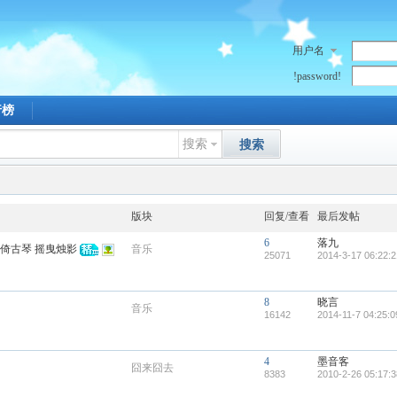
用户名
!password!
行榜
搜索
搜索
版块
回复/查看
最后发帖
6
落九
饮倚古琴 摇曳烛影
音乐
25071
2014-3-17 06:22:2
8
晓言
音乐
16142
2014-11-7 04:25:0
4
墨音客
囧来囧去
8383
2010-2-26 05:17:3