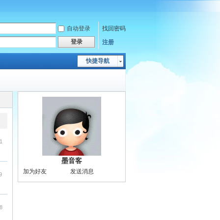
自动登录
找回密码
登录
注册
快捷导航
1
墨音客
加为好友
发送消息
9
8