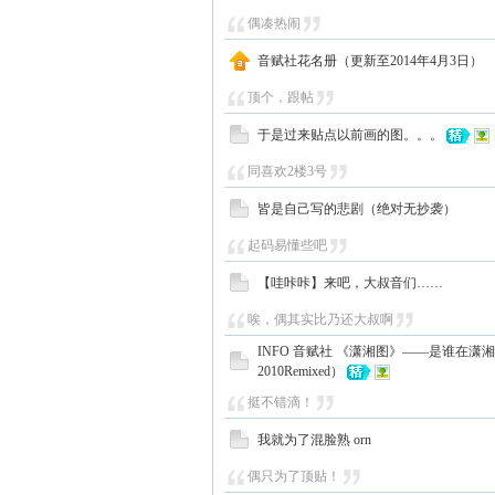
偶凑热闹
音赋社花名册（更新至2014年4月3日）
顶个，跟帖
于是过来贴点以前画的图。。。
同喜欢2楼3号
皆是自己写的悲剧（绝对无抄袭）
起码易懂些吧
【哇咔咔】来吧，大叔音们……
唉，偶其实比乃还大叔啊
INFO 音赋社 《潇湘图》——是谁在潇
2010Remixed）
挺不错滴！
我就为了混脸熟 orn
偶只为了顶贴！