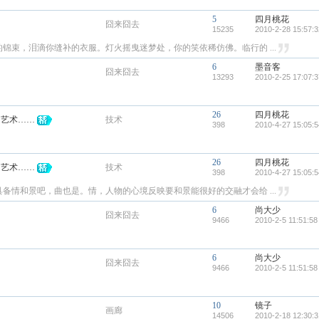
5
四月桃花
囧来囧去
15235
2010-2-28 15:57:3
锦束，泪滴你缝补的衣服。灯火摇曳迷梦处，你的笑依稀仿佛。临行的 ...
6
墨音客
囧来囧去
13293
2010-2-25 17:07:3
26
四月桃花
门艺术……
技术
398
2010-4-27 15:05:5
26
四月桃花
门艺术……
技术
398
2010-4-27 15:05:5
备情和景吧，曲也是。情，人物的心境反映要和景能很好的交融才会给 ...
6
尚大少
囧来囧去
9466
2010-2-5 11:51:58
6
尚大少
囧来囧去
9466
2010-2-5 11:51:58
10
镜子
画廊
14506
2010-2-18 12:30:3