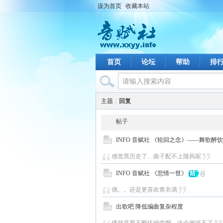
设为首页
收藏本站
首页
论坛
帮助
排
主题
|
回复
帖子
INFO 音赋社 《轮回之念》——舞歌醉
感觉黑历史了…曲子配不上随风呢
INFO 音赋社 《悲情一世》
偶。。还是更喜欢青衣滴
出歌吧 降低编曲复杂程度