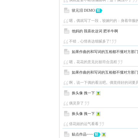
偶就是要不断练编曲啊，这个搁浅不了
状元泪 DEMO
嗯，偶就写了一段，较婉约的：身着华服的
他妈的 我喜欢这词 肥羊牛啊
不错，心情表达细腻多了!
如果作曲的和写词的互相都不懂对方那
嗯，花花的意见比较符合流程
如果作曲的和写词的互相都不懂对方那
啊，说一下偶的看法吧。偶觉得好的词要具
换头像 拽一下
偶灵异了
换头像 拽一下
借花姐的运气看看
贴点作品~~~