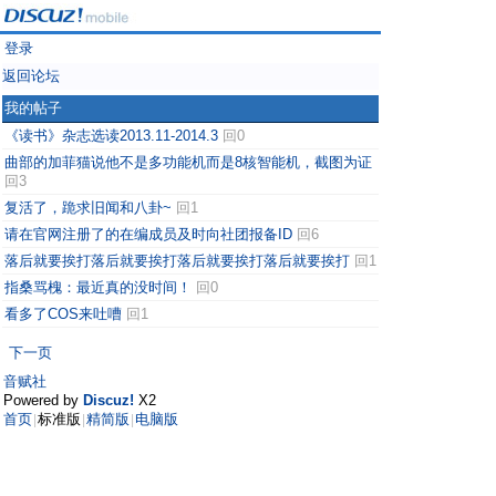
登录
返回论坛
我的帖子
《读书》杂志选读2013.11-2014.3
回0
曲部的加菲猫说他不是多功能机而是8核智能机，截图为证
回3
复活了，跪求旧闻和八卦~
回1
请在官网注册了的在编成员及时向社团报备ID
回6
落后就要挨打落后就要挨打落后就要挨打落后就要挨打
回1
指桑骂槐：最近真的没时间！
回0
看多了COS来吐嘈
回1
下一页
音赋社
Powered by
Discuz!
X2
首页
标准版
精简版
电脑版
|
|
|