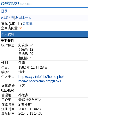
登录
返回论坛
返回上一页
|
落九 (UID: 11)
发消息
空间访问量
33
个人资料
基本资料
统计信息:
好友数 23
记录数 12
日志数 29
相册数 4
性别:
保密
生日:
1982 年 11 月 28 日
学历:
博士
个人主页:
http://xxyy.info/bbs/home.php?
mod=space&amp;amp;uid=11
兴趣爱好:
文艺
活跃概况
管理组:
小管家
用户组:
音赋社签约艺人
在线时间:
278 小时
注册时间:
2009-5-12 04:35
最后访问:
2014-5-13 14:38