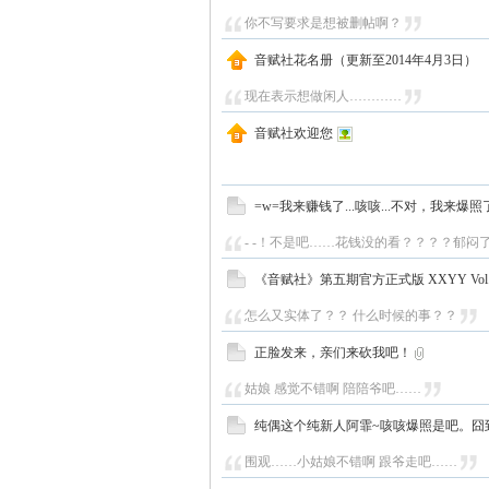
你不写要求是想被删帖啊？
音赋社花名册（更新至2014年4月3日）
现在表示想做闲人…………
音赋社欢迎您
=w=我来赚钱了...咳咳...不对，我来爆照了~
- -！不是吧……花钱没的看？？？？郁闷
《音赋社》第五期官方正式版 XXYY Vol.1
怎么又实体了？？ 什么时候的事？？
正脸发来，亲们来砍我吧！
姑娘 感觉不错啊 陪陪爷吧……
纯偶这个纯新人阿霏~咳咳爆照是吧。囧
围观……小姑娘不错啊 跟爷走吧……