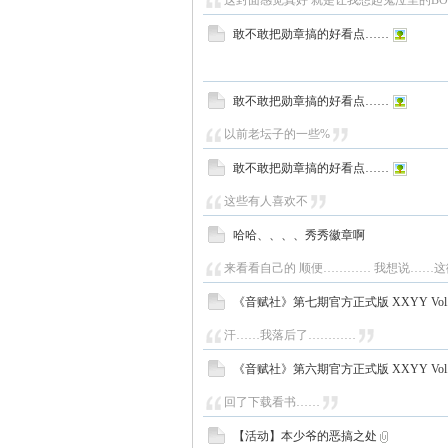
这封面感觉真好 就是让我想起鬼泣里的BO
敢不敢把勋章搞的好看点……
敢不敢把勋章搞的好看点……
以前老坛子的一些%
敢不敢把勋章搞的好看点……
这些有人喜欢不
哈哈、、、、秀秀徽章啊
来看看自己的 顺便………… 我想说……这徽
《音赋社》第七期官方正式版 XXYY Vol.1
汗……我落后了…………
《音赋社》第六期官方正式版 XXYY Vol.1
回了下载看书……
【活动】本少爷的恶搞之处