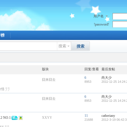
用户名
!password!
行榜
搜索
搜索
版块
回复/查看
最后发帖
6
尚大少
囧来囧去
8953
2011-11-25 14:24:
奇怪
6
尚大少
囧来囧去
8953
2011-11-25 14:24:
11
catheriany
 NO.1
XXYY
21688
2012-3-19 06:42:3