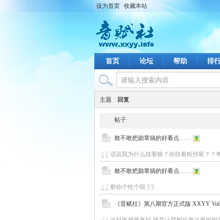
设为首页
收藏本站
首页
论坛
帮助
排
主题
|
回复
帖子
敢不敢把勋章搞的好看点……
话说我为什么挂着狼？你挂着粉丝呢？？
敢不敢把勋章搞的好看点……
那你个性个呗
《音赋社》第八期官方正式版 XXYY Vol.2