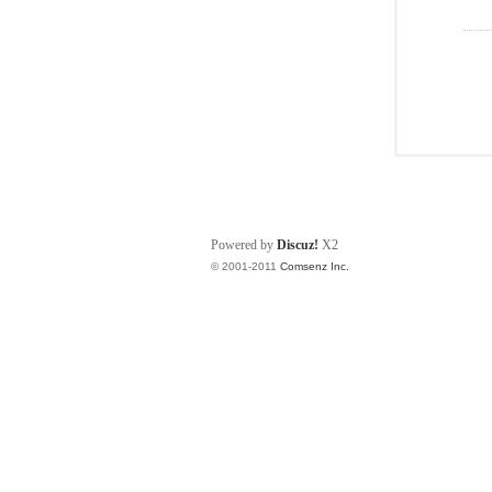
Powered by
Discuz!
X2
© 2001-2011
Comsenz Inc.