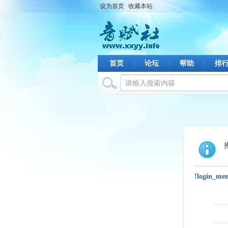
设为首页
收藏本站
首页
论坛
帮助
排
!login_me