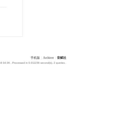
手机版
|
Archiver
|
音赋社
-8 04:36
, Processed in 0.011156 second(s), 2 queries .