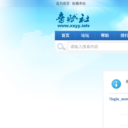
设为首页
收藏本站
首页
论坛
帮助
排
!login_me