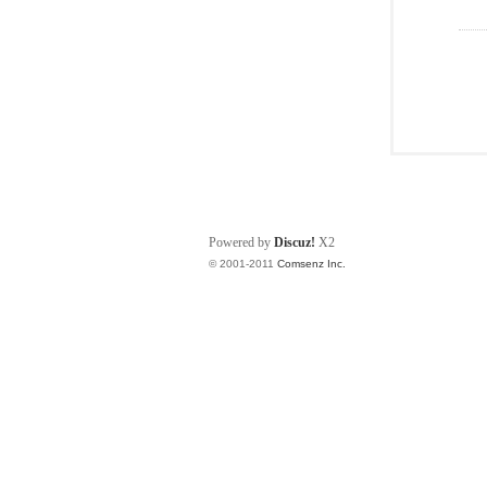
Powered by
Discuz!
X2
© 2001-2011
Comsenz Inc.