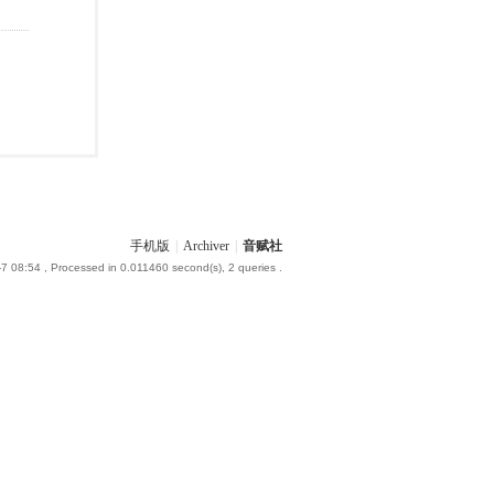
手机版
|
Archiver
|
音赋社
-7 08:54
, Processed in 0.011460 second(s), 2 queries .