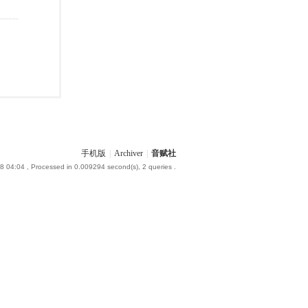
手机版
|
Archiver
|
音赋社
8 04:04
, Processed in 0.009294 second(s), 2 queries .