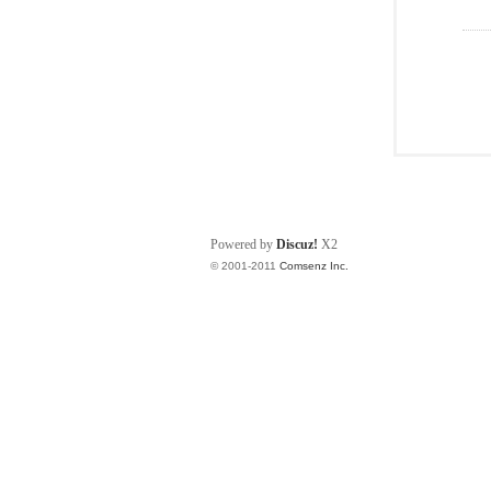
Powered by
Discuz!
X2
© 2001-2011
Comsenz Inc.