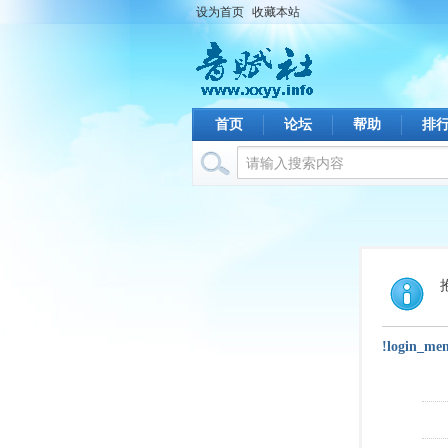
设为首页
收藏本站
首页
论坛
帮助
排
!login_me