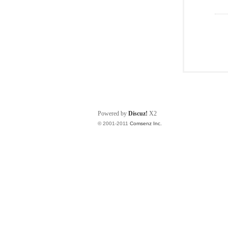
Powered by
Discuz!
X2
© 2001-2011
Comsenz Inc.