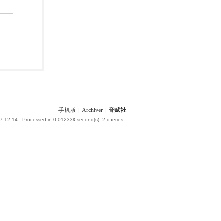
手机版
|
Archiver
|
音赋社
7 12:14
, Processed in 0.012338 second(s), 2 queries .