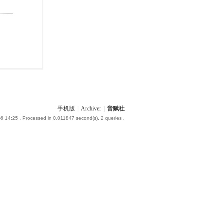
手机版
|
Archiver
|
音赋社
-6 14:25
, Processed in 0.011847 second(s), 2 queries .