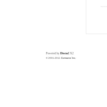
Powered by
Discuz!
X2
© 2001-2011
Comsenz Inc.