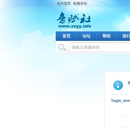
设为首页
收藏本站
首页
论坛
帮助
排
!login_me