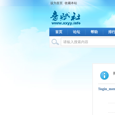
设为首页
收藏本站
首页
论坛
帮助
排
!login_me