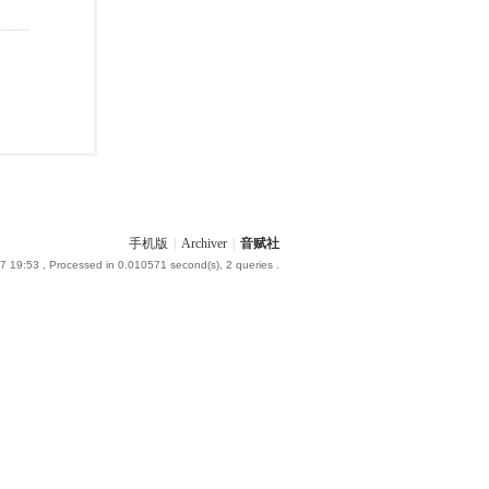
手机版
|
Archiver
|
音赋社
7 19:53
, Processed in 0.010571 second(s), 2 queries .