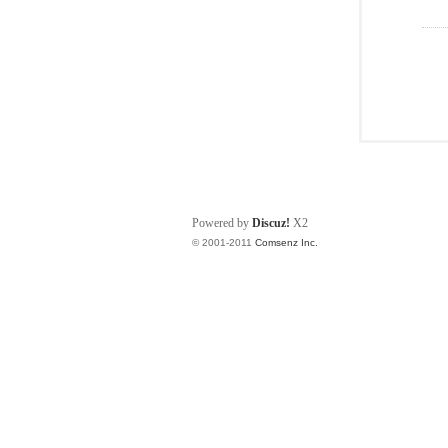
Powered by
Discuz!
X2
© 2001-2011
Comsenz Inc.