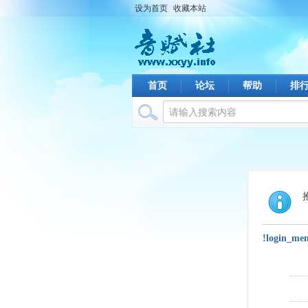
设为首页
收藏本站
首页
论坛
帮助
排
!login_me