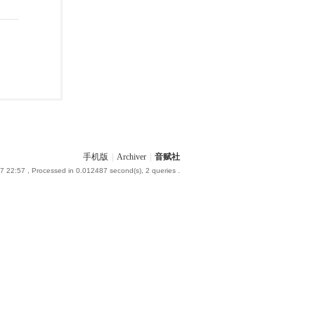
手机版
|
Archiver
|
音赋社
7 22:57
, Processed in 0.012487 second(s), 2 queries .