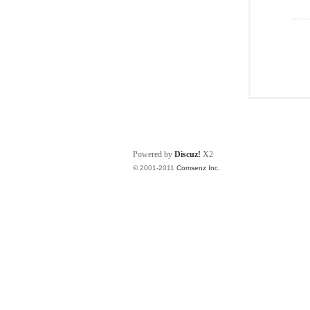
Powered by
Discuz!
X2
© 2001-2011
Comsenz Inc.