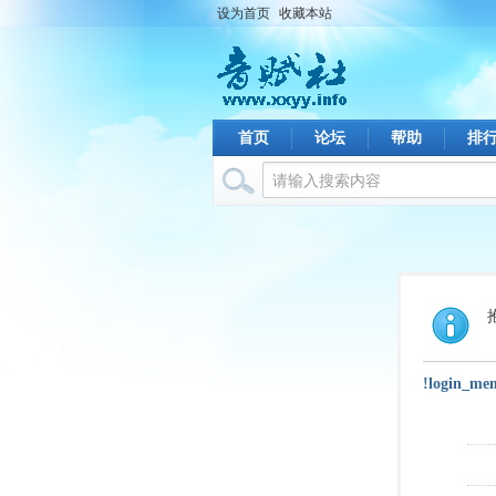
设为首页
收藏本站
首页
论坛
帮助
排
!login_me