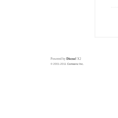
Powered by
Discuz!
X2
© 2001-2011
Comsenz Inc.