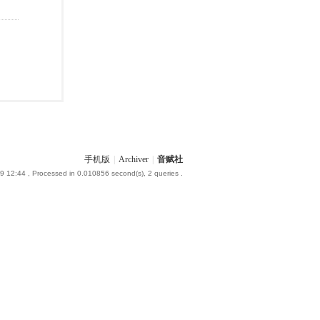
手机版
|
Archiver
|
音赋社
9 12:44
, Processed in 0.010856 second(s), 2 queries .