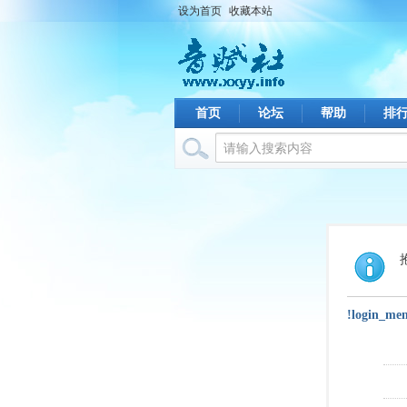
设为首页
收藏本站
首页
论坛
帮助
排
!login_me