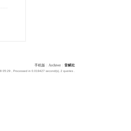
手机版
|
Archiver
|
音赋社
8 05:29
, Processed in 0.019427 second(s), 2 queries .