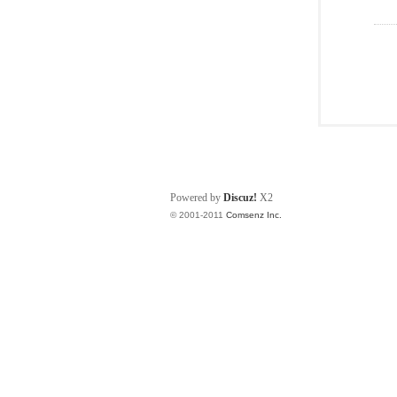
Powered by
Discuz!
X2
© 2001-2011
Comsenz Inc.