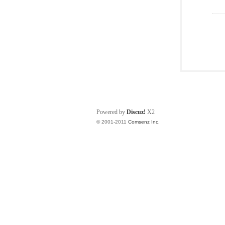
Powered by
Discuz!
X2
© 2001-2011
Comsenz Inc.