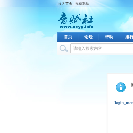
设为首页
收藏本站
首页
论坛
帮助
排
!login_me