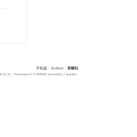
手机版
|
Archiver
|
音赋社
8 12:31
, Processed in 0.008584 second(s), 2 queries .