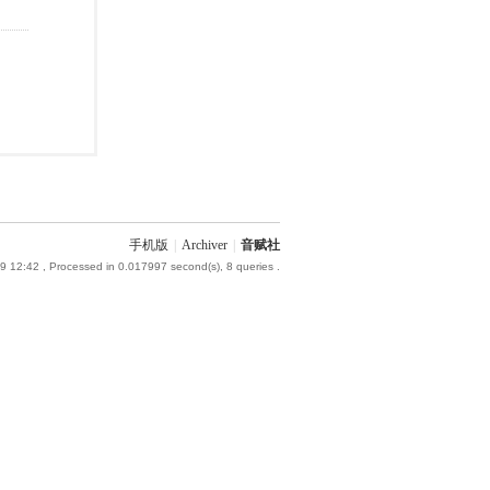
手机版
|
Archiver
|
音赋社
9 12:42
, Processed in 0.017997 second(s), 8 queries .