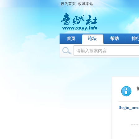
设为首页
收藏本站
首页
论坛
帮助
排
!login_me