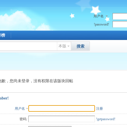
用户名
!password!
行榜
本版
搜索
抱歉，您尚未登录，没有权限在该版块回帖
mber!
用户名
注册
密码:
!getpassword!