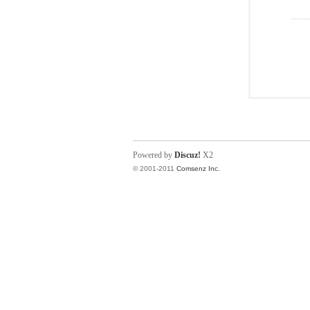
Powered by
Discuz!
X2
© 2001-2011
Comsenz Inc.