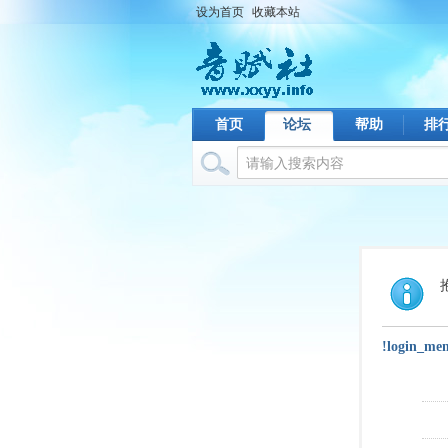
设为首页
收藏本站
首页
论坛
帮助
排
!login_me