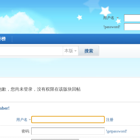
用户名
!password!
行榜
本版
搜索
抱歉，您尚未登录，没有权限在该版块回帖
mber!
用户名
注册
密码:
!getpassword!