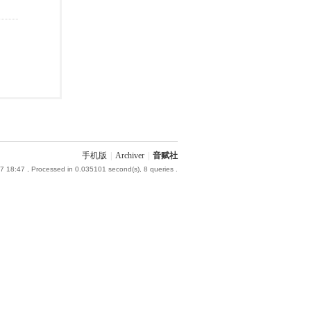
手机版
|
Archiver
|
音赋社
7 18:47
, Processed in 0.035101 second(s), 8 queries .