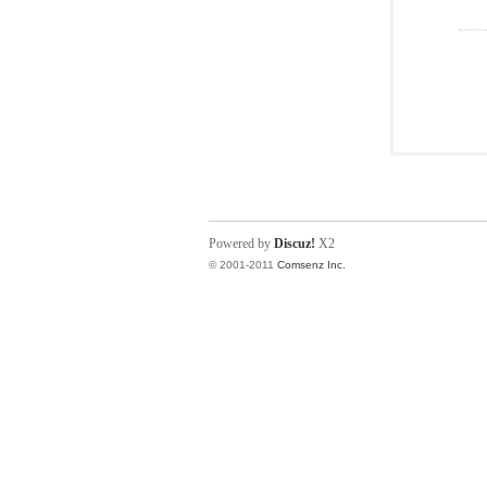
Powered by
Discuz!
X2
© 2001-2011
Comsenz Inc.