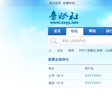
设为首页
收藏本站
首页
论坛
帮助
排
论坛
填词
INFO 音赋社 辞部 《山
查看全部评分
积分
用户名
音
›
›
›
㊣币 +30 个
XXYYINFO
激情 +30 分
XXYYINFO