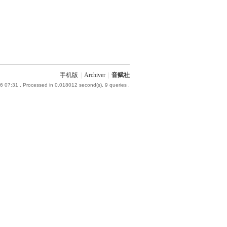
手机版
|
Archiver
|
音赋社
6 07:31
, Processed in 0.018012 second(s), 9 queries .