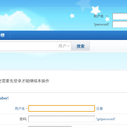
用户名
!password!
行榜
用户
搜索
您需要先登录才能继续本操作
mber!
用户名
注册
密码:
!getpassword!