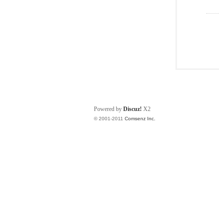
Powered by
Discuz!
X2
© 2001-2011
Comsenz Inc.