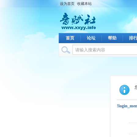
设为首页
收藏本站
首页
论坛
帮助
排
!login_me