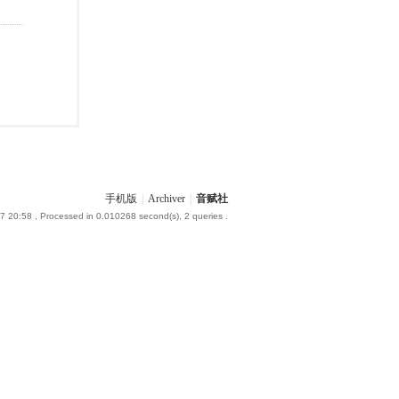
手机版
|
Archiver
|
音赋社
7 20:58
, Processed in 0.010268 second(s), 2 queries .