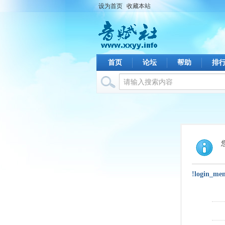
设为首页
收藏本站
首页
论坛
帮助
排
!login_me