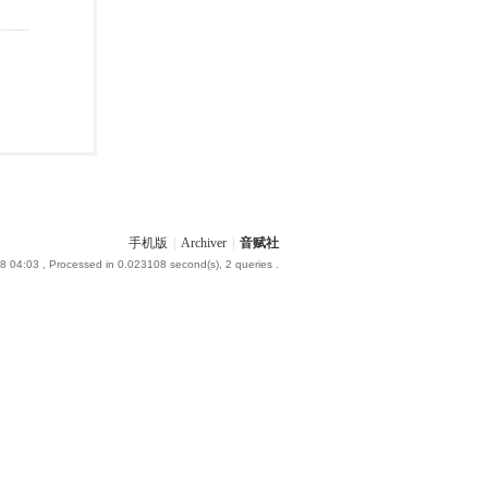
手机版
|
Archiver
|
音赋社
8 04:03
, Processed in 0.023108 second(s), 2 queries .