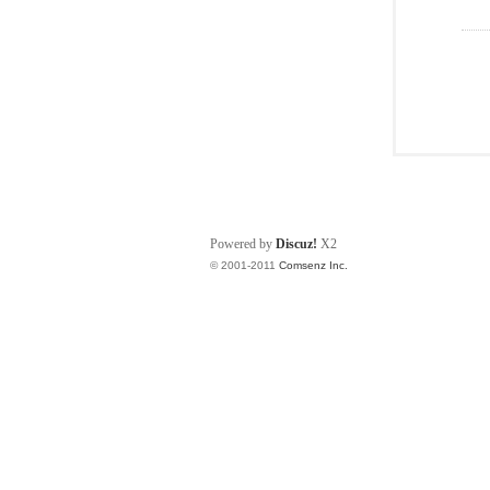
Powered by
Discuz!
X2
© 2001-2011
Comsenz Inc.