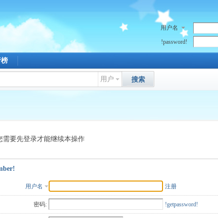
用户名
!password!
行榜
用户
搜索
您需要先登录才能继续本操作
mber!
用户名
注册
密码:
!getpassword!