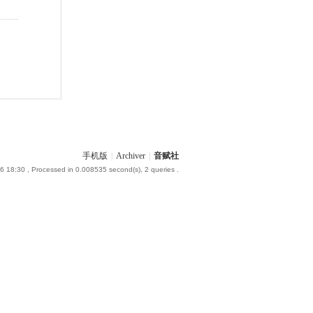
手机版
|
Archiver
|
音赋社
6 18:30
, Processed in 0.008535 second(s), 2 queries .