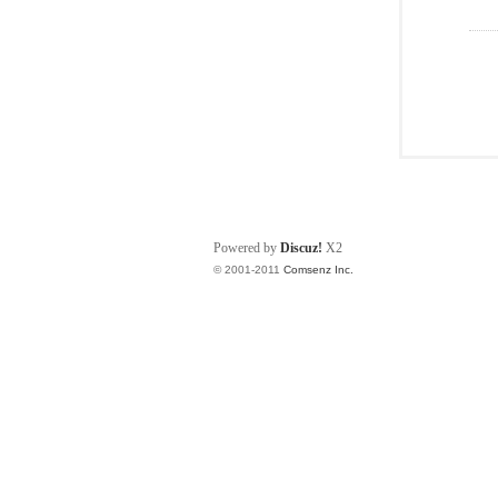
Powered by
Discuz!
X2
© 2001-2011
Comsenz Inc.