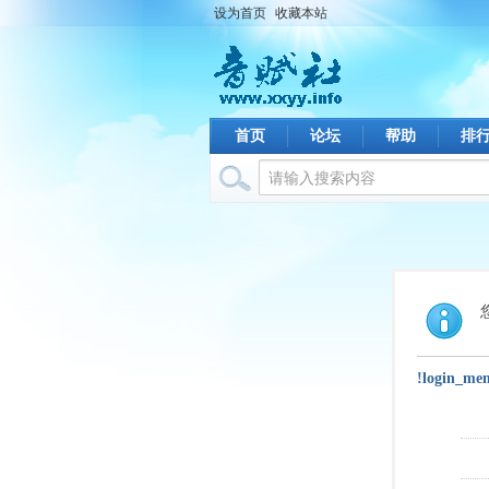
设为首页
收藏本站
首页
论坛
帮助
排
!login_me