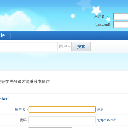
用户名
!password!
行榜
用户
搜索
您需要先登录才能继续本操作
mber!
用户名
注册
密码:
!getpassword!