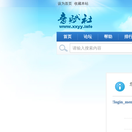
设为首页
收藏本站
首页
论坛
帮助
排
!login_me