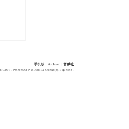
手机版
|
Archiver
|
音赋社
6 03:08
, Processed in 0.008824 second(s), 2 queries .