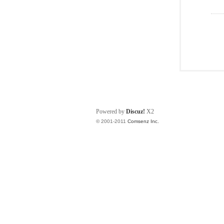
Powered by
Discuz!
X2
© 2001-2011
Comsenz Inc.