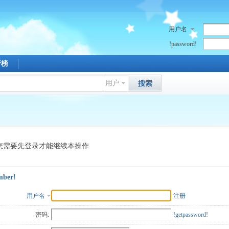
用户名
!password!
行榜
用户
搜索
您需要先登录才能继续本操作
mber!
用户名
注册
密码:
!getpassword!