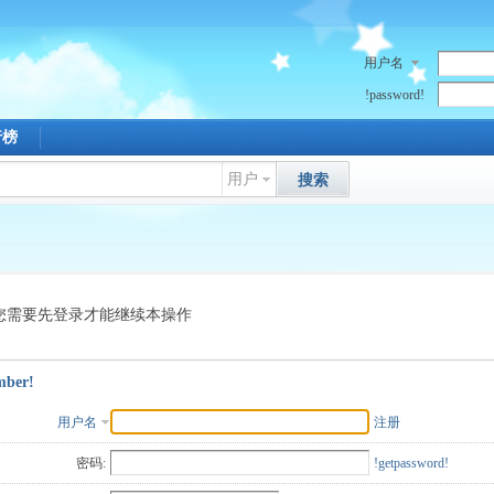
用户名
!password!
行榜
用户
搜索
您需要先登录才能继续本操作
mber!
用户名
注册
密码:
!getpassword!