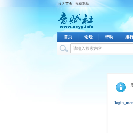
设为首页
收藏本站
首页
论坛
帮助
排
!login_me