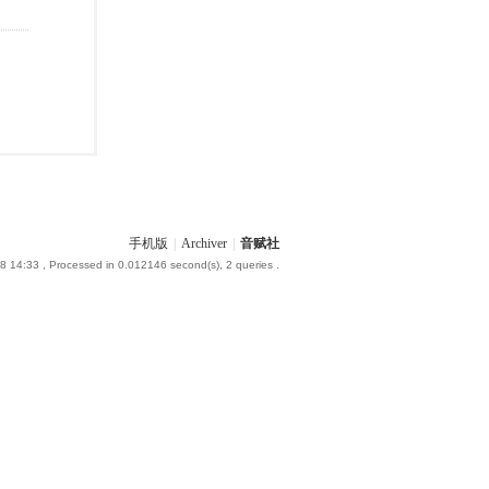
手机版
|
Archiver
|
音赋社
8 14:33
, Processed in 0.012146 second(s), 2 queries .