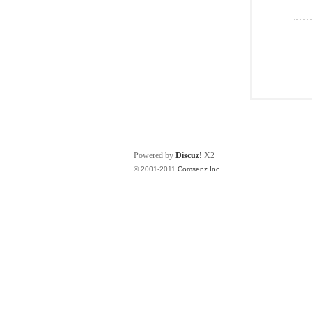
Powered by
Discuz!
X2
© 2001-2011
Comsenz Inc.