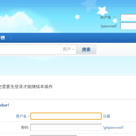
用户名
!password!
行榜
用户
搜索
您需要先登录才能继续本操作
mber!
用户名
注册
密码:
!getpassword!