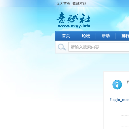
设为首页
收藏本站
首页
论坛
帮助
排
!login_me