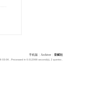
手机版
|
Archiver
|
音赋社
6 03:06
, Processed in 0.012068 second(s), 2 queries .