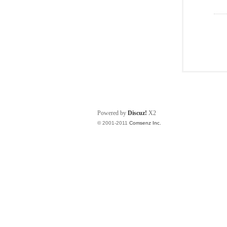
Powered by
Discuz!
X2
© 2001-2011
Comsenz Inc.