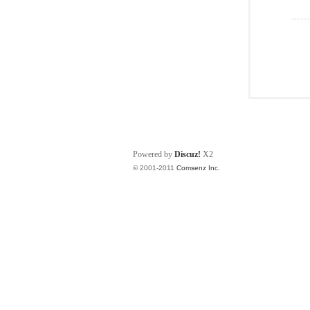
Powered by
Discuz!
X2
© 2001-2011
Comsenz Inc.