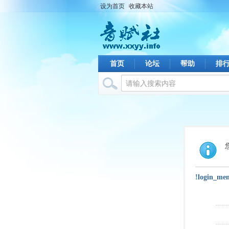
设为首页
收藏本站
首页
论坛
帮助
排
!login_me