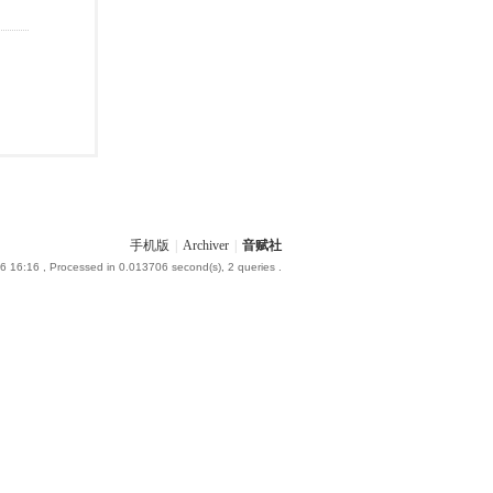
手机版
|
Archiver
|
音赋社
6 16:16
, Processed in 0.013706 second(s), 2 queries .