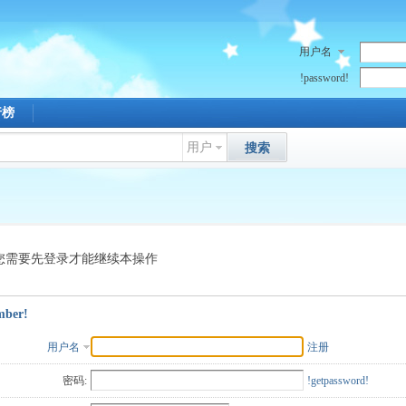
用户名
!password!
行榜
用户
搜索
您需要先登录才能继续本操作
mber!
用户名
注册
密码:
!getpassword!