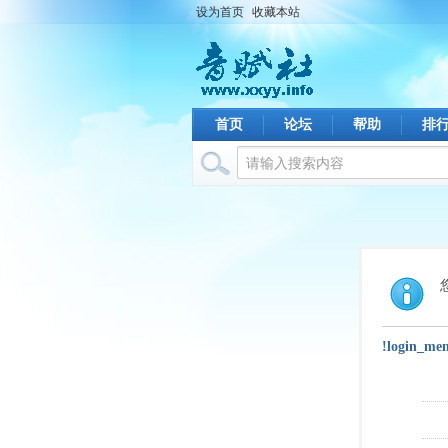
设为首页
收藏本站
首页
论坛
帮助
排
!login_me