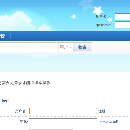
用户名
!password!
行榜
用户
搜索
您需要先登录才能继续本操作
mber!
用户名
注册
密码:
!getpassword!