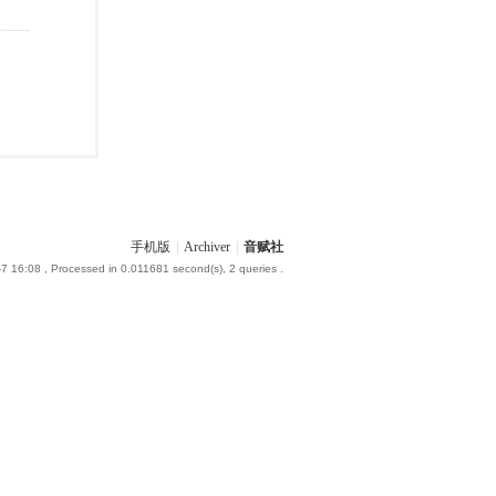
手机版
|
Archiver
|
音赋社
-7 16:08
, Processed in 0.011681 second(s), 2 queries .