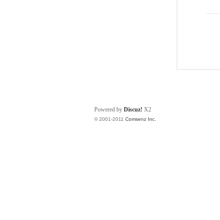
Powered by
Discuz!
X2
© 2001-2011
Comsenz Inc.