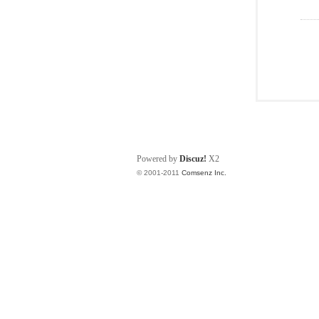
Powered by
Discuz!
X2
© 2001-2011
Comsenz Inc.