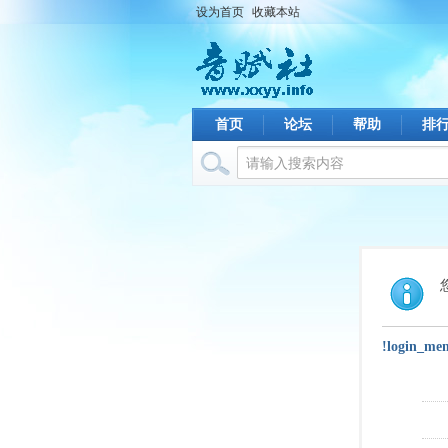
设为首页
收藏本站
首页
论坛
帮助
排
!login_me