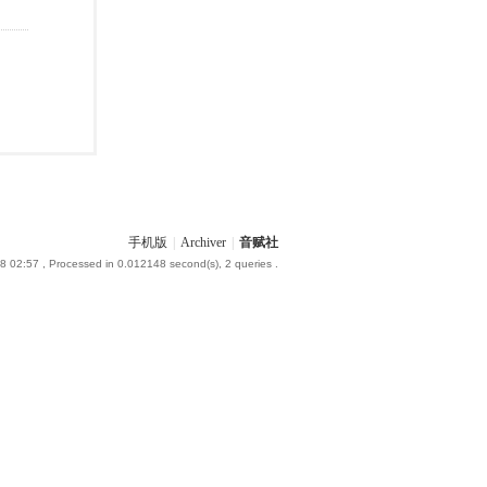
手机版
|
Archiver
|
音赋社
8 02:57
, Processed in 0.012148 second(s), 2 queries .