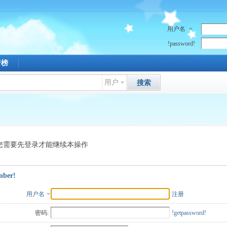
用户名
!password!
行榜
用户
搜索
您需要先登录才能继续本操作
mber!
用户名
注册
密码:
!getpassword!