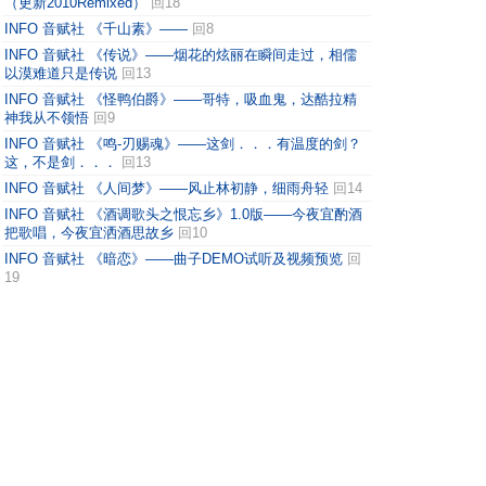
（更新2010Remixed）
回18
INFO 音赋社 《千山素》——
回8
INFO 音赋社 《传说》——烟花的炫丽在瞬间走过，相儒
以漠难道只是传说
回13
INFO 音赋社 《怪鸭伯爵》——哥特，吸血鬼，达酷拉精
神我从不领悟
回9
INFO 音赋社 《鸣-刃赐魂》——这剑．．．有温度的剑？
这，不是剑．．．
回13
INFO 音赋社 《人间梦》——风止林初静，细雨舟轻
回14
INFO 音赋社 《酒调歌头之恨忘乡》1.0版——今夜宜酌酒
把歌唱，今夜宜洒酒思故乡
回10
INFO 音赋社 《暗恋》——曲子DEMO试听及视频预览
回
19
INFO 音赋社 《寒鸦》——雪压残桥，穷途倦旅，唯有相
看烛影
回4
《音赋社》第八期官方正式版 XXYY Vol.2 NO.1
回11
【活动】本少爷的恶搞之处
回7
《音赋社》第七期官方正式版 XXYY Vol.1 NO.7
回18
上一页
下一页
音赋社
Powered by
Discuz!
X2