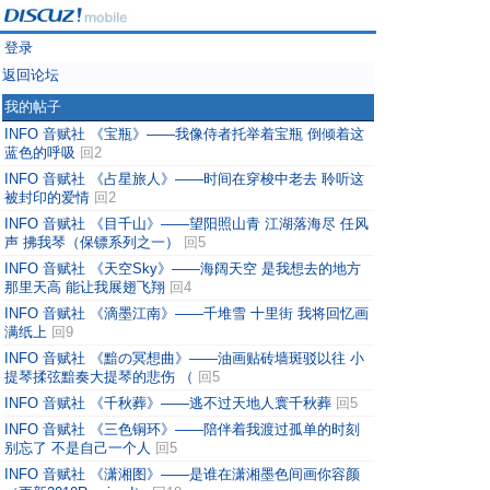
登录
返回论坛
我的帖子
INFO 音赋社 《宝瓶》——我像侍者托举着宝瓶 倒倾着这
蓝色的呼吸
回2
INFO 音赋社 《占星旅人》——时间在穿梭中老去 聆听这
被封印的爱情
回2
INFO 音赋社 《目千山》——望阳照山青 江湖落海尽 任风
声 拂我琴（保镖系列之一）
回5
INFO 音赋社 《天空Sky》——海阔天空 是我想去的地方
那里天高 能让我展翅飞翔
回4
INFO 音赋社 《滴墨江南》——千堆雪 十里街 我将回忆画
满纸上
回9
INFO 音赋社 《黯の冥想曲》——油画贴砖墙斑驳以往 小
提琴揉弦黯奏大提琴的悲伤 （
回5
INFO 音赋社 《千秋葬》——逃不过天地人寰千秋葬
回5
INFO 音赋社 《三色铜环》——陪伴着我渡过孤单的时刻
别忘了 不是自己一个人
回5
INFO 音赋社 《潇湘图》——是谁在潇湘墨色间画你容颜