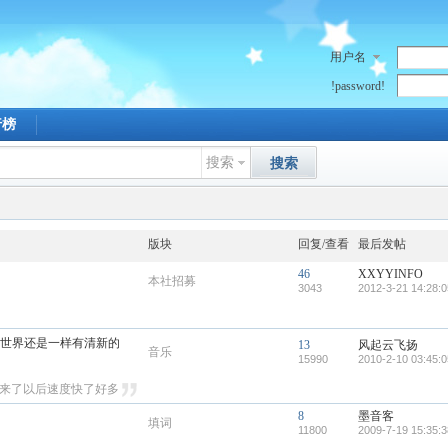
用户名
!password!
行榜
搜索
搜索
版块
回复/查看
最后发帖
46
XXYYINFO
本社招募
3043
2012-3-21 14:28:0
再，世界还是一样有清新的
13
风起云飞扬
音乐
15990
2010-2-10 03:45:0
么来了以后速度快了好多
8
墨音客
填词
11800
2009-7-19 15:35:3