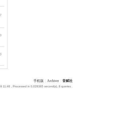
7
3
3
手机版
|
Archiver
|
音赋社
9 11:46
, Processed in 0.028385 second(s), 8 queries .