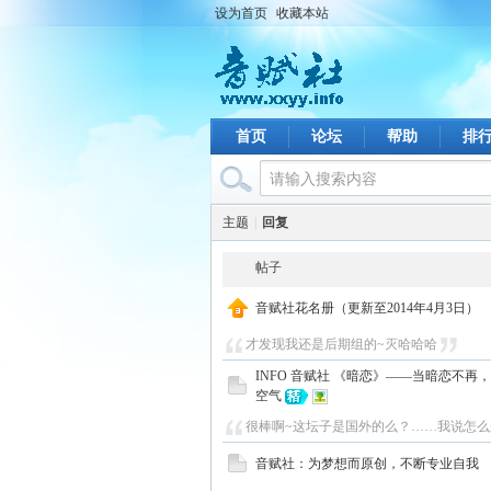
设为首页
收藏本站
首页
论坛
帮助
排
主题
|
回复
帖子
音赋社花名册（更新至2014年4月3日）
才发现我还是后期组的~灭哈哈哈
INFO 音赋社 《暗恋》——当暗恋不
空气
很棒啊~这坛子是国外的么？……我说怎
音赋社：为梦想而原创，不断专业自我