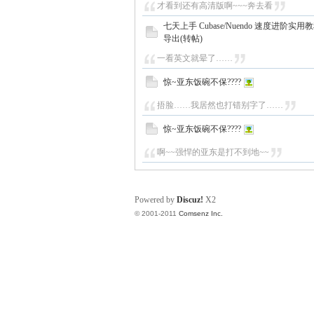
才看到还有高清版啊~~~奔去看
七天上手 Cubase/Nuendo 速度进阶
导出(转帖)
一看英文就晕了……
惊~亚东饭碗不保????
捂脸……我居然也打错别字了……
惊~亚东饭碗不保????
啊~~强悍的亚东是打不到地~~
Powered by
Discuz!
X2
© 2001-2011
Comsenz Inc.