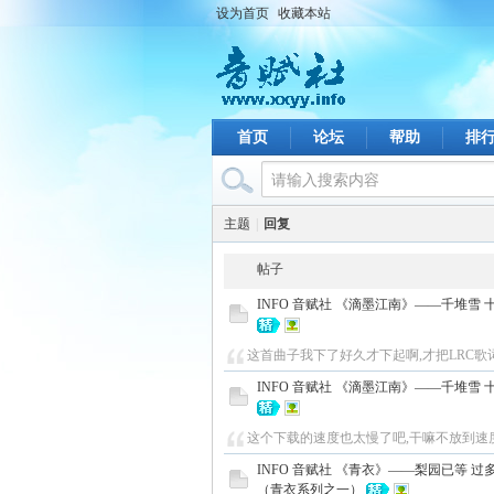
设为首页
收藏本站
首页
论坛
帮助
排
主题
|
回复
帖子
INFO 音赋社 《滴墨江南》——千堆雪
这首曲子我下了好久才下起啊,才把LRC歌词弄出来 [00
INFO 音赋社 《滴墨江南》——千堆雪
这个下载的速度也太慢了吧,干嘛不放到速
INFO 音赋社 《青衣》——梨园已等 过
（青衣系列之一）