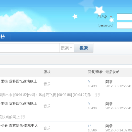
用户名
!password!
行榜
搜索
搜索
版块
回复/查看
最后发帖
 十里街 我将回忆画满纸上
9
阿霏
音乐
16439
2012-3-6 12:22:41
:01.82]作词：风起云飞扬 [00:02.86] [00:04.27]作 ...
 十里街 我将回忆画满纸上
9
阿霏
音乐
16439
2012-3-6 12:22:41
度快点的网上
多少春 青衣冷 轻唱戏中人
15
阿霏
音乐
18566
2012-3-6 14:32:00