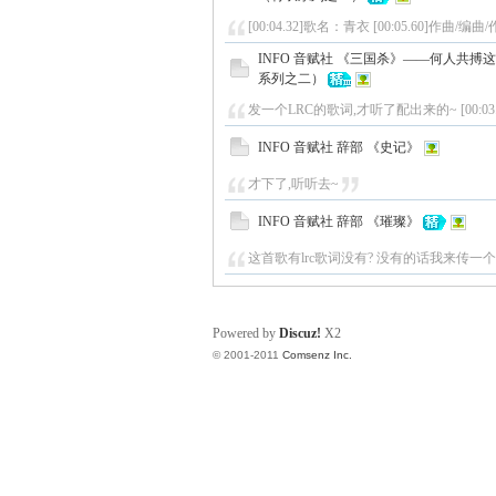
[00:04.32]歌名：青衣 [00:05.60]作曲/编曲
INFO 音赋社 《三国杀》——何人共
系列之二）
发一个LRC的歌词,才听了配出来的~ [00:03.11
INFO 音赋社 辞部 《史记》
才下了,听听去~
INFO 音赋社 辞部 《璀璨》
这首歌有lrc歌词没有? 没有的话我来传一个,我才听了
Powered by
Discuz!
X2
© 2001-2011
Comsenz Inc.