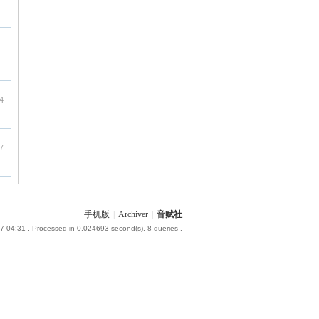
4
7
手机版
|
Archiver
|
音赋社
7 04:31
, Processed in 0.024693 second(s), 8 queries .