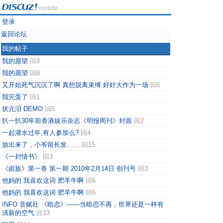
登录
返回论坛
我的帖子
我的愿望
回8
我的愿望
回8
又开始死气沉沉了啊 真想脱离束缚 好好大作为一场
回6
我完蛋了
回1
状元泪 DEMO
回5
扒一扒30年前香港娱乐杂志《明报周刊》封面
回2
一起灌水过年,有人参加么?
回4
放出来了，小爷留长发……
回15
《一封情书》
回3
《卤族》第一卷 第一期 2010年2月14日 创刊号
回3
他妈的 我喜欢这词 肥羊牛啊
回6
他妈的 我喜欢这词 肥羊牛啊
回6
INFO 音赋社 《暗恋》——当暗恋不再，世界还是一样有
清新的空气
回13