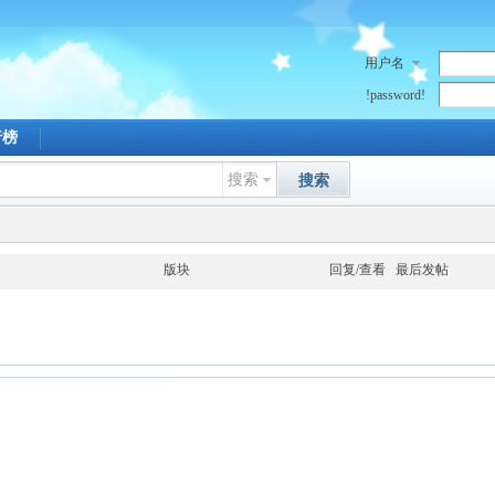
用户名
!password!
行榜
搜索
搜索
版块
回复/查看
最后发帖