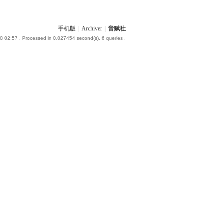
手机版
|
Archiver
|
音赋社
8 02:57
, Processed in 0.027454 second(s), 6 queries .