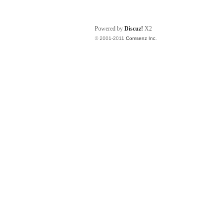
Powered by
Discuz!
X2
© 2001-2011
Comsenz Inc.