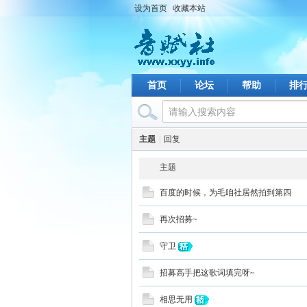
设为首页
收藏本站
首页
论坛
帮助
排
主题
|
回复
主题
百度的时候，为毛咱社居然拍到第四
再次招募~
守卫
招募高手把这歌词填完呀~
相思无用