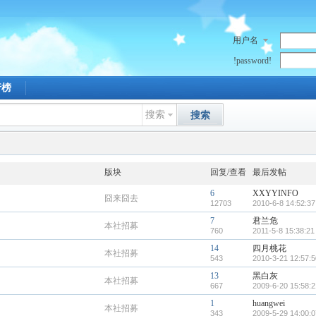
用户名
!password!
行榜
搜索
搜索
版块
回复/查看
最后发帖
6
XXYYINFO
囧来囧去
12703
2010-6-8 14:52:37
7
君兰危
本社招募
760
2011-5-8 15:38:21
14
四月桃花
本社招募
543
2010-3-21 12:57:5
13
黑白灰
本社招募
667
2009-6-20 15:58:2
1
huangwei
本社招募
343
2009-5-29 14:00:0