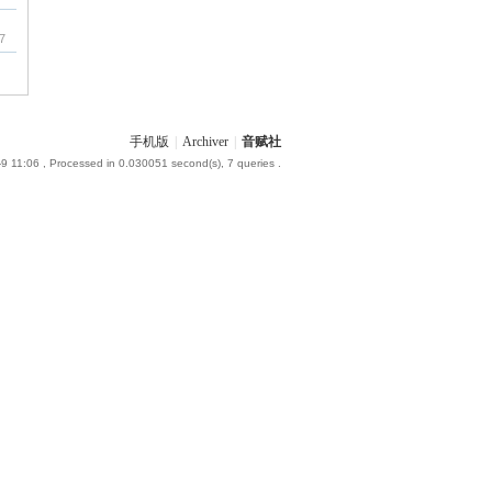
7
手机版
|
Archiver
|
音赋社
9 11:06
, Processed in 0.030051 second(s), 7 queries .