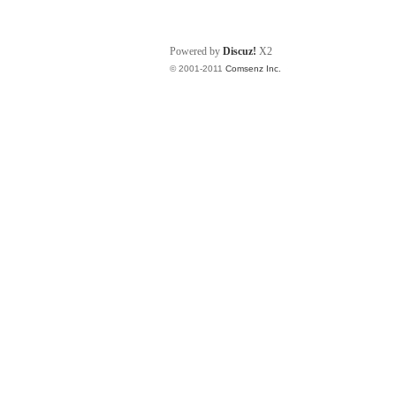
Powered by
Discuz!
X2
© 2001-2011
Comsenz Inc.