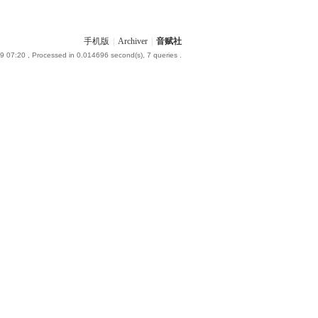
手机版
|
Archiver
|
音赋社
9 07:20
, Processed in 0.014696 second(s), 7 queries .