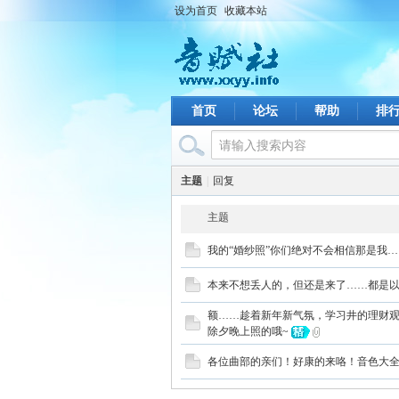
设为首页
收藏本站
首页
论坛
帮助
排
主题
|
回复
主题
我的“婚纱照”你们绝对不会相信那是我…
本来不想丢人的，但还是来了……都是
额……趁着新年新气氛，学习井的理财观
除夕晚上照的哦~
各位曲部的亲们！好康的来咯！音色大