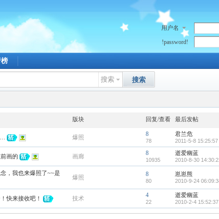
用户名
!password!
行榜
搜索
搜索
版块
回复/查看
最后发帖
8
君兰危
…
爆照
78
2011-5-8 15:25:57
8
逝爱幽蓝
以前画的
画廊
10935
2010-8-30 14:30:2
念，我也来爆照了~~是
8
崽崽熊
爆照
80
2010-9-24 06:09:3
4
逝爱幽蓝
全！快来接收吧！
技术
22
2010-2-4 15:52:37